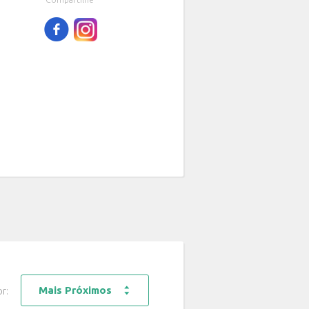
f
Mais Próximos
or: