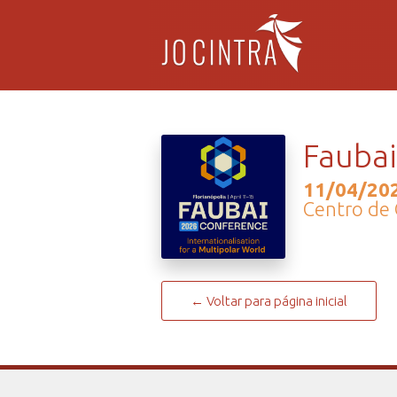
Fauba
11/04/202
Centro de 
← Voltar para página inicial