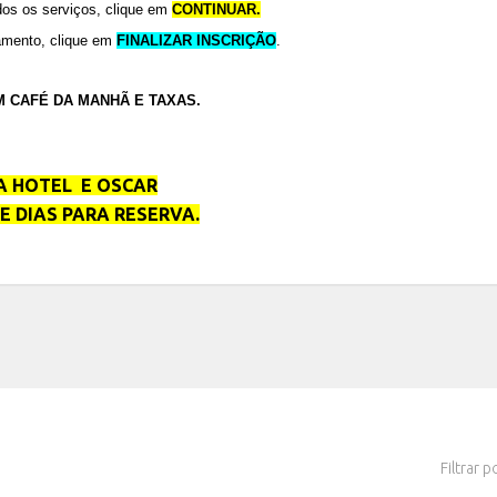
odos os serviços, clique em
CONTINUAR.
gamento, clique em
FINALIZAR INSCRIÇÃO
.
 CAFÉ DA MANHÃ E TAXAS.
LA HOTEL E OSCAR
E DIAS PARA RESERVA.
Filtrar p